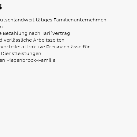
s
deutschlandweit tätiges Familienunternehmen
on
he Bezahlung nach Tarifvertrag
 verlässliche Arbeitszeiten
orteile: attraktive Preisnachlässe für
d Dienstleistungen
ßen Piepenbrock-Familie!