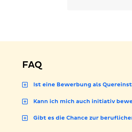
d
WhatsApp
bewerben
M
l
FAQ
Ist eine Bewerbung als Quereins
Kann ich mich auch initiativ bew
Gibt es die Chance zur beruflich