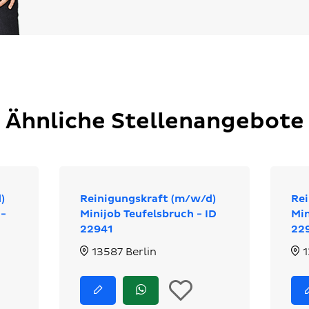
Ähnliche Stellenangebote
)
Reinigungskraft (m/w/d)
Rei
 -
Minijob Teufelsbruch - ID
Min
22941
22
13587 Berlin
1
n
In
Jetzt
Jetzt
bewerben
via