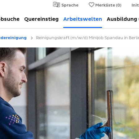
Sprache
Merkliste (
0
)
Ini
obsuche
Quereinstieg
Arbeitswelten
Ausbildung
dereinigung
Reinigungskraft (m/w/d) Minijob Spandau in Berli