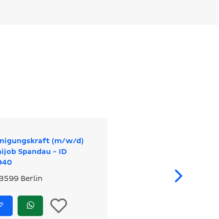
nigungskraft (m/w/d)
ijob Spandau - ID
940
We
3599 Berlin
In
Jetzt
Jetzt
bewerben
via