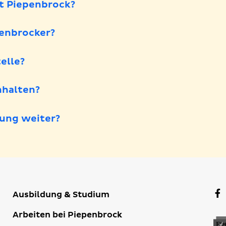
t Piepenbrock?
penbrocker?
elle?
halten?
ung weiter?
F
Ausbildung & Studium
P
Arbeiten bei Piepenbrock