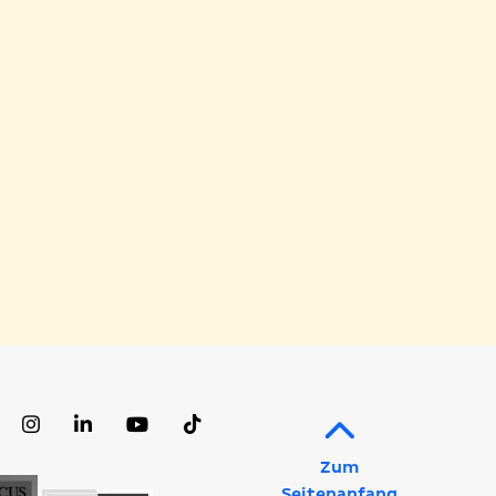
acebook
Instagram
LinkedIn
YouTube
TikTok
rofil
Profil
Profil
Kanal
Profil
Zum
Seitenanfang