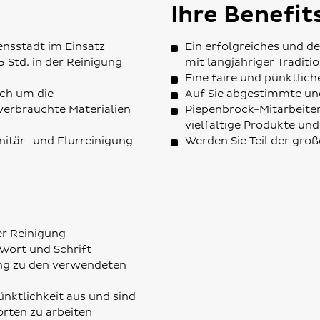
Ihre Benefit
ensstadt im Einsatz
Ein erfolgreiches und 
5 Std. in der Reinigung
mit langjähriger Traditi
Eine faire und pünktlic
ich um die
Auf Sie abgestimmte und
erbrauchte Materialien
Piepenbrock-Mitarbeiterv
vielfältige Produkte un
anitär- und Flurreinigung
Werden Sie Teil der gro
er Reinigung
Wort und Schrift
ung zu den verwendeten
ünktlichkeit aus und sind
orten zu arbeiten