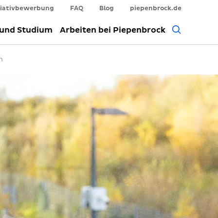
tiativbewerbung
FAQ
Blog
piepenbrock.de
Allgem
 und Studium
Arbeiten bei Piepenbrock
Suche
n