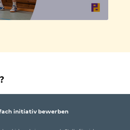
abspiele
?
fach initiativ bewerben