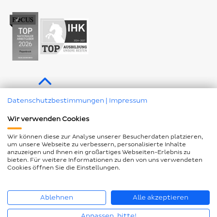
Profil
Profil
Profil
Kanal
Profil
Zum Seitenanfang
Datenschutzbestimmungen
|
Impressum
Wir verwenden Cookies
Impressum
Datenschutz
Wir können diese zur Analyse unserer Besucherdaten platzieren,
Geschlechtergerechte Sprache
um unsere Webseite zu verbessern, personalisierte Inhalte
anzuzeigen und Ihnen ein großartiges Webseiten-Erlebnis zu
Barrierefreiheitserklärung
Seitenübersicht
bieten. Für weitere Informationen zu den von uns verwendeten
Cookies öffnen Sie die Einstellungen.
Cookie Einstellungen ändern
Ablehnen
Alle akzeptieren
© Piepenbrock Service GmbH + Co. KG 2026
Anpassen, bitte!