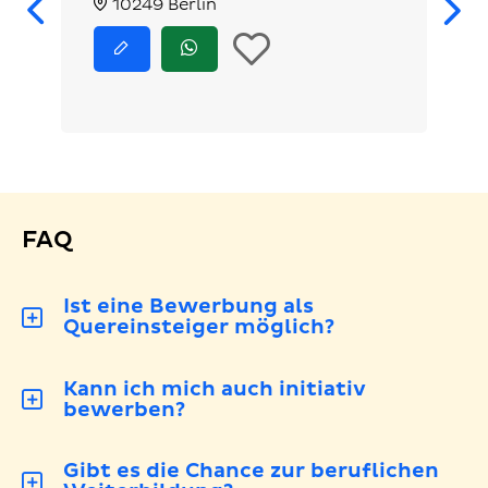
Zurück
10249 Berlin
In
Jetzt
Jetzt
bewerben
via
die
WhatsApp
bewerben
Merkliste
legen
FAQ
Ist eine Bewerbung als
Quereinsteiger möglich?
Kann ich mich auch initiativ
bewerben?
Gibt es die Chance zur beruflichen