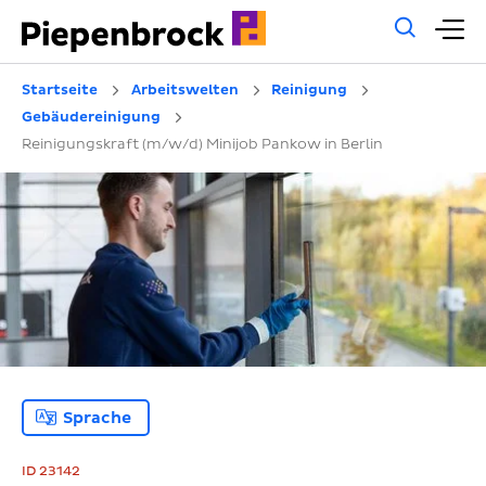
Allg
H
Such
Startseite
Arbeitswelten
Reinigung
Gebäudereinigung
Reinigungskraft (m/w/d) Minijob Pankow in Berlin
Sprache
ID 23142