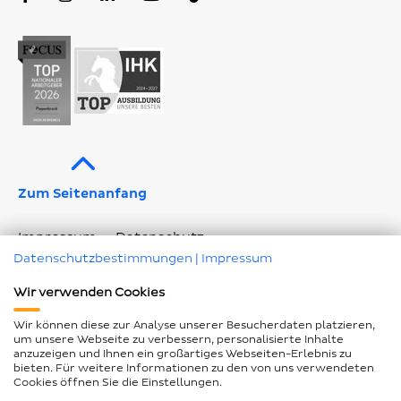
Profil
Profil
Profil
Kanal
Profil
Zum Seitenanfang
Impressum
Datenschutz
Datenschutzbestimmungen
|
Impressum
Geschlechtergerechte Sprache
Wir verwenden Cookies
Barrierefreiheitserklärung
Seitenübersicht
Wir können diese zur Analyse unserer Besucherdaten platzieren,
Cookie Einstellungen ändern
um unsere Webseite zu verbessern, personalisierte Inhalte
anzuzeigen und Ihnen ein großartiges Webseiten-Erlebnis zu
bieten. Für weitere Informationen zu den von uns verwendeten
Cookies öffnen Sie die Einstellungen.
© Piepenbrock Service GmbH + Co. KG 2026