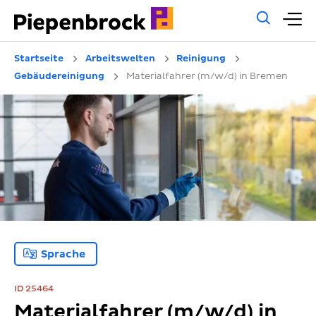
Allg
H
Such
Startseite
Arbeitswelten
Reinigung
Gebäudereinigung
Materialfahrer (m/w/d) in Bremen
Sprache
ID 25464
Materialfahrer (m/w/d) in