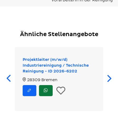
Vorarbeiterin in der Reinigung
Ähnliche Stellenangebote
Projektleiter (m/w/d)
Industriereinigung / Technische
Reinigung - ID 2026-6202
Zurück
28309 Bremen
In
Jetzt
Jetzt
bewerben
via
die
WhatsApp
bewerben
Merkliste
legen