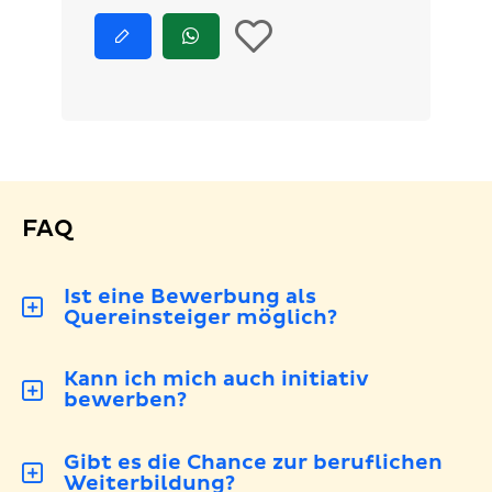
In
Jetzt
Jetzt
bewerben
via
die
WhatsApp
bewerben
Merkliste
legen
FAQ
Ist eine Bewerbung als
Quereinsteiger möglich?
Kann ich mich auch initiativ
bewerben?
Gibt es die Chance zur beruflichen
Weiterbildung?