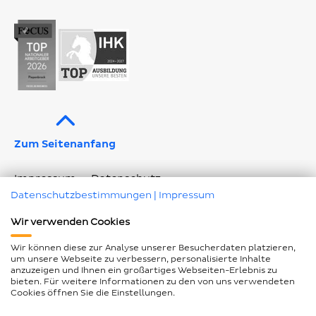
Profil
Profil
Profil
Kanal
Profil
Zum Seitenanfang
Impressum
Datenschutz
Datenschutzbestimmungen
|
Impressum
Geschlechtergerechte Sprache
Wir verwenden Cookies
Barrierefreiheitserklärung
Seitenübersicht
Wir können diese zur Analyse unserer Besucherdaten platzieren,
Cookie Einstellungen ändern
um unsere Webseite zu verbessern, personalisierte Inhalte
anzuzeigen und Ihnen ein großartiges Webseiten-Erlebnis zu
bieten. Für weitere Informationen zu den von uns verwendeten
Cookies öffnen Sie die Einstellungen.
© Piepenbrock Service GmbH + Co. KG 2026