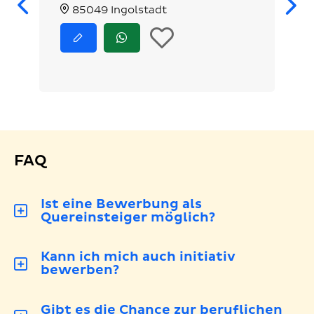
Zurück
85049 Ingolstadt
In
Jetzt
Jetzt
bewerben
via
die
WhatsApp
bewerben
Merkliste
legen
FAQ
Ist eine Bewerbung als
Quereinsteiger möglich?
Kann ich mich auch initiativ
bewerben?
Gibt es die Chance zur beruflichen