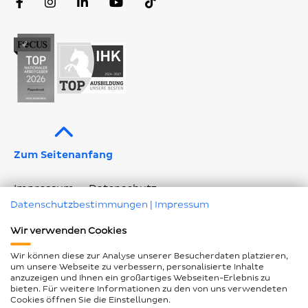
Facebook
Instagram
LinkedIn
YouTube
TikTok
Profil
Profil
Profil
Kanal
Profil
Zum Seitenanfang
Impressum
Datenschutz
Datenschutzbestimmungen
|
Impressum
Geschlechtergerechte Sprache
Wir verwenden Cookies
Barrierefreiheitserklärung
Seitenübersicht
Wir können diese zur Analyse unserer Besucherdaten platzieren,
Cookie Einstellungen ändern
um unsere Webseite zu verbessern, personalisierte Inhalte
anzuzeigen und Ihnen ein großartiges Webseiten-Erlebnis zu
bieten. Für weitere Informationen zu den von uns verwendeten
Cookies öffnen Sie die Einstellungen.
© Piepenbrock Service GmbH + Co. KG 2026