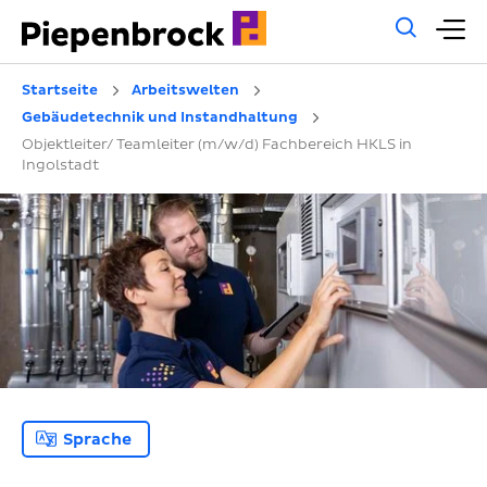
Allg
H
Such
Startseite
Arbeitswelten
Gebäudetechnik und Instandhaltung
Objektleiter/ Teamleiter (m/w/d) Fachbereich HKLS in
Ingolstadt
Sprache