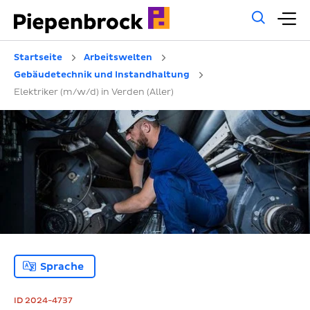
Allg
H
Such
Startseite
Arbeitswelten
Gebäudetechnik und Instandhaltung
Elektriker (m/w/d) in Verden (Aller)
Sprache
ID 2024-4737