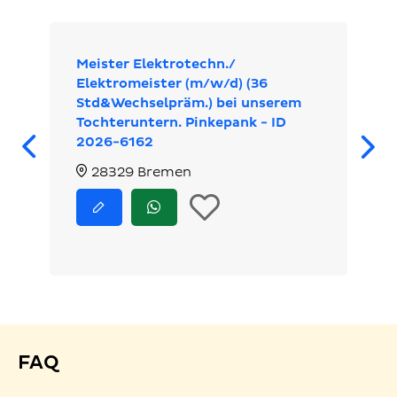
Meister Elektrotechn./
Elektromeister (m/w/d) (36
Std&Wechselpräm.) bei unserem
Tochteruntern. Pinkepank - ID
Zurück
2026-6162
28329 Bremen
In
Jetzt
Jetzt
bewerben
via
die
WhatsApp
bewerben
Merkliste
legen
FAQ