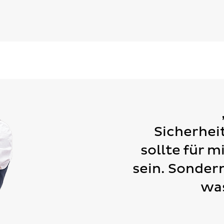
Sicherhei
sollte für m
sein. Sonder
was