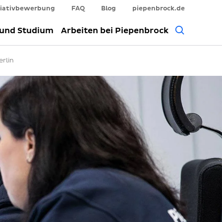
tiativbewerbung
FAQ
Blog
piepenbrock.de
Allgem
 und Studium
Arbeiten bei Piepenbrock
Suche
rlin