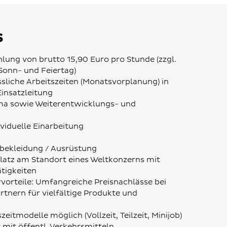
s
hlung von brutto 15,90 Euro pro Stunde (zzgl.
 Sonn- und Feiertag)
liche Arbeitszeiten (Monatsvorplanung) in
insatzleitung
ma sowie Weiterentwicklungs- und
ividuelle Einarbeitung
tbekleidung / Ausrüstung
latz am Standort eines Weltkonzerns mit
tigkeiten
vorteile: Umfangreiche Preisnachlässe bei
tnern für vielfältige Produkte und
eitmodelle möglich (Vollzeit, Teilzeit, Minijob)
 mit öffentl. Verkehrsmitteln