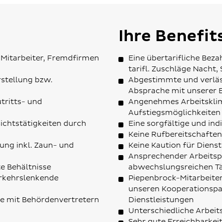
Ihre Benefit
 Mitarbeiter, Fremdfirmen
Eine übertarifliche Beza
tarifl. Zuschläge Nacht,
stellung bzw.
Abgestimmte und verläss
Absprache mit unserer E
utritts- und
Angenehmes Arbeitskli
Aufstiegsmöglichkeiten
sichtstätigkeiten durch
Eine sorgfältige und ind
Keine Rufbereitschaften
ung inkl. Zaun- und
Keine Kaution für Diens
Ansprechender Arbeitsp
e Behältnisse
abwechslungsreichen Tä
erkehrslenkende
Piepenbrock-Mitarbeiter
unseren Kooperationspar
ie mit Behördenvertretern
Dienstleistungen
Unterschiedliche Arbeitsz
Sehr gute Erreichbarkeit