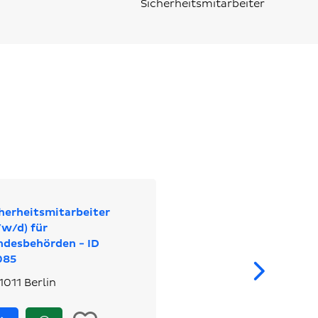
Sicherheitsmitarbeiter
herheitsmitarbeiter
w/d) für
ndesbehörden - ID
We
085
1011 Berlin