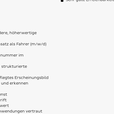
ere, höherwertige
satz als Fahrer (m/w/d)
onsnummer im
 strukturierte
flegtes Erscheinungsbild
e und erkennen
enst
rift
swert
Anwendungen vertraut