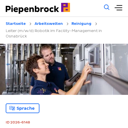
Allg
H
Such
Startseite
Arbeitswelten
Reinigung
Leiter (m/w/d) Robotik im Facility-Management in
Osnabrück
Sprache
ID 2026-6148