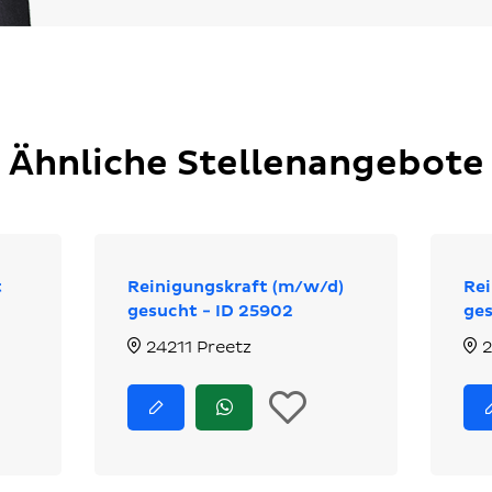
Ähnliche Stellenangebote
t
Reinigungskraft (m/w/d)
Rei
gesucht - ID 25902
ges
24211 Preetz
2
n
In
Jetzt
Jetzt
bewerben
via
ie
die
WhatsApp
bewerben
erkliste
Merkliste