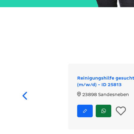
Reinigungshilfe gesuch
(m/w/d) - ID 25813
Zurück
23898 Sandesneben
I
Jetzt
Jetzt
bewerben
via
d
WhatsApp
bewerben
M