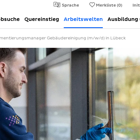
Sprache
Merkliste (
0
)
Ini
obsuche
Quereinstieg
Arbeitswelten
Ausbildung
mentierungsmanager Gebäudereinigung (m/w/d) in Lübeck