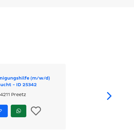
nigungshilfe (m/w/d)
ucht - ID 25342
We
4211 Preetz
In
Jetzt
Jetzt
bewerben
via
die
WhatsApp
bewerben
Merkliste