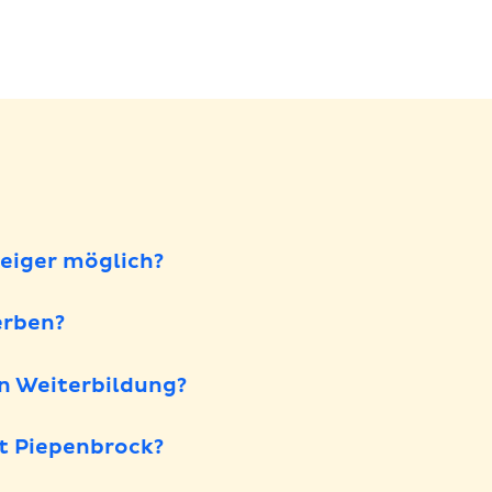
egen
legen
teiger möglich?
erben?
en Weiterbildung?
t Piepenbrock?