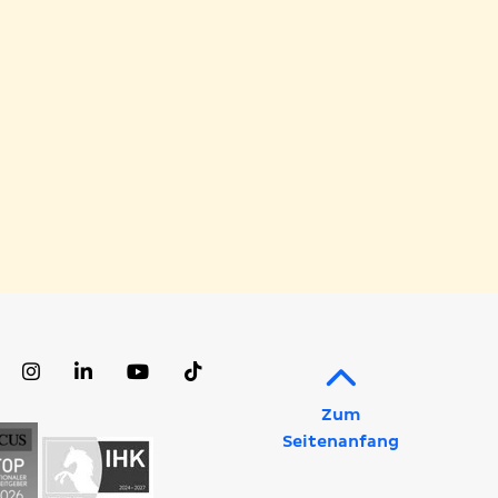
acebook
Instagram
LinkedIn
YouTube
TikTok
rofil
Profil
Profil
Kanal
Profil
Zum
Seitenanfang