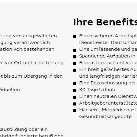
Ihre Benefit
ierung von ausgewählten
Einen sicheren Arbeitsp
igung verantwortlich
Dienstleister Deutschla
isation von bestehenden
Eine umfassende und pa
Spannende Aufgaben in 
n vor Ort und arbeiten eng
Eine attraktive und vor
Ein breit gefächertes A
t bis zum Übergang in den
und langfristigen Karri
Eine Bezuschussung bei 
viduellen
30 Tage Urlaub
Einen neutralen Dienst
Arbeitgeberunterstützt
Hansefit-Mitgliedschaft 
Gesundheitsangebote
sausbildung oder ein
hrige fundierte berufliche