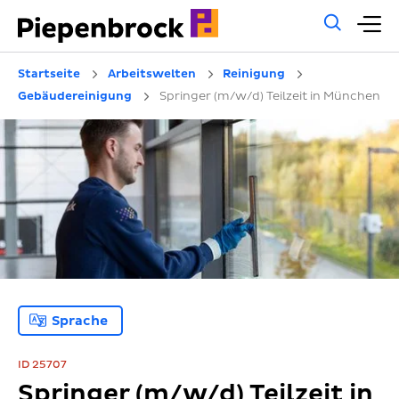
Allg
H
Such
Startseite
Arbeitswelten
Reinigung
Gebäudereinigung
Springer (m/w/d) Teilzeit in München
Sprache
ID 25707
Springer (m/w/d) Teilzeit in