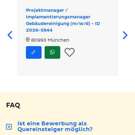
Projektmanager /
Implementierungsmanager
Gebäudereinigung (m/w/d) - ID
Zurück
2026-5944
80993 München
In
Jetzt
Jetzt
bewerben
via
die
WhatsApp
bewerben
Merkliste
legen
FAQ
Ist eine Bewerbung als
Quereinsteiger möglich?