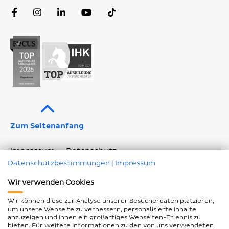
Facebook
Instagram
LinkedIn
YouTube
TikTok
Profil
Profil
Profil
Kanal
Profil
Zum Seitenanfang
Impressum
Datenschutz
Datenschutzbestimmungen
|
Impressum
Geschlechtergerechte Sprache
Wir verwenden Cookies
Barrierefreiheitserklärung
Seitenübersicht
Wir können diese zur Analyse unserer Besucherdaten platzieren,
Cookie Einstellungen ändern
um unsere Webseite zu verbessern, personalisierte Inhalte
anzuzeigen und Ihnen ein großartiges Webseiten-Erlebnis zu
bieten. Für weitere Informationen zu den von uns verwendeten