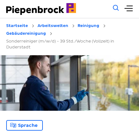
Allg
H
Such
Startseite
Arbeitswelten
Reinigung
Gebäudereinigung
Sonderreiniger (m/w/d) - 39 Std./Woche (Vollzeit) in
Duderstadt
Sprache