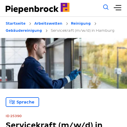
Allg
H
Such
Startseite
Arbeitswelten
Reinigung
Gebäudereinigung
Servicekraft (m/w/d) in Hamburg
Sprache
ID 25390
Servicekraft (m/w/d) in