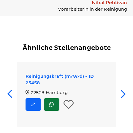
Nihal Pehlivan
Vorarbeiterin in der Reinigung
Ähnliche Stellenangebote
Reinigungskraft (m/w/d) - ID
25458
Zurück
22523 Hamburg
In
Jetzt
Jetzt
bewerben
via
die
WhatsApp
bewerben
Merkliste
legen