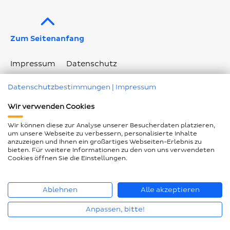
Zum Seitenanfang
Impressum
Datenschutz
Geschlechtergerechte Sprache
Datenschutzbestimmungen
|
Impressum
Barrierefreiheitserklärung
Seitenübersicht
Wir verwenden Cookies
Cookie Einstellungen ändern
Wir können diese zur Analyse unserer Besucherdaten platzieren,
um unsere Webseite zu verbessern, personalisierte Inhalte
anzuzeigen und Ihnen ein großartiges Webseiten-Erlebnis zu
bieten. Für weitere Informationen zu den von uns verwendeten
© Piepenbrock Service GmbH + Co. KG 2026
Cookies öffnen Sie die Einstellungen.
Ablehnen
Alle akzeptieren
Anpassen, bitte!
Jetzt bewerben