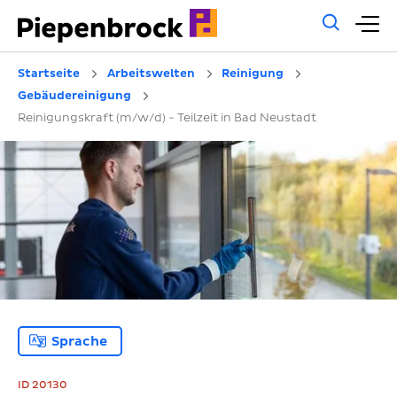
Allg
H
Such
Startseite
Arbeitswelten
Reinigung
Gebäudereinigung
Reinigungskraft (m/w/d) - Teilzeit in Bad Neustadt
Sprache
ID 20130