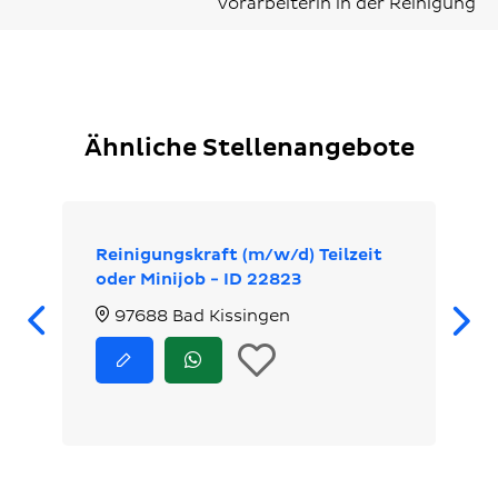
Vorarbeiterin in der Reinigung
Ähnliche Stellenangebote
Reinigungskraft (m/w/d) Teilzeit
oder Minijob - ID 22823
Zurück
97688 Bad Kissingen
In
Jetzt
Jetzt
bewerben
via
die
WhatsApp
bewerben
Merkliste
legen