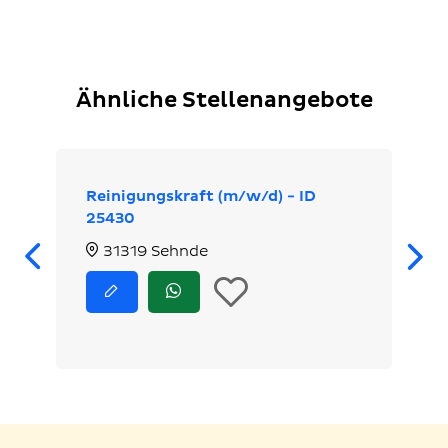
Ähnliche Stellenangebote
Reinigungskraft (m/w/d) - ID
25430
Zurück
31319 Sehnde
In
Jetzt
Jetzt
bewerben
via
die
WhatsApp
bewerben
Merkliste
legen