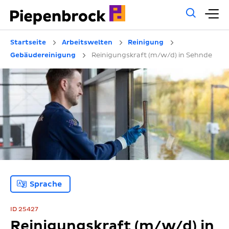
Allg
H
Such
Startseite
Arbeitswelten
Reinigung
Gebäudereinigung
Reinigungskraft (m/w/d) in Sehnde
Sprache
ID 25427
Reinigungskraft (m/w/d) in