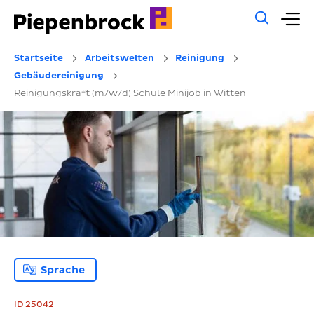
Allg
H
Such
Startseite
Arbeitswelten
Reinigung
Gebäudereinigung
Reinigungskraft (m/w/d) Schule Minijob in Witten
Sprache
ID 25042