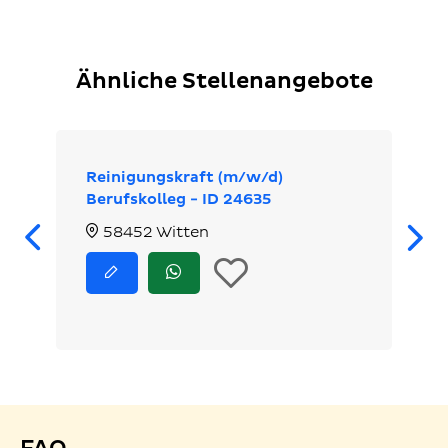
Ähnliche Stellenangebote
Reinigungskraft (m/w/d)
Berufskolleg - ID 24635
Zurück
58452 Witten
In
Jetzt
Jetzt
bewerben
via
die
WhatsApp
bewerben
Merkliste
legen