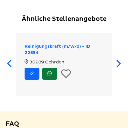
Ähnliche Stellenangebote
Reinigungskraft (m/w/d) - ID
22534
Zurück
30989 Gehrden
In
Jetzt
Jetzt
bewerben
via
die
WhatsApp
bewerben
Merkliste
legen
FAQ