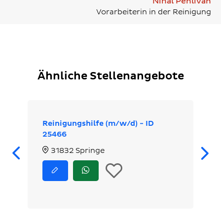
Nihal Pehlivan
Vorarbeiterin in der Reinigung
Ähnliche Stellenangebote
Reinigungshilfe (m/w/d) - ID
25466
Zurück
31832 Springe
In
Jetzt
Jetzt
bewerben
via
die
WhatsApp
bewerben
Merkliste
legen