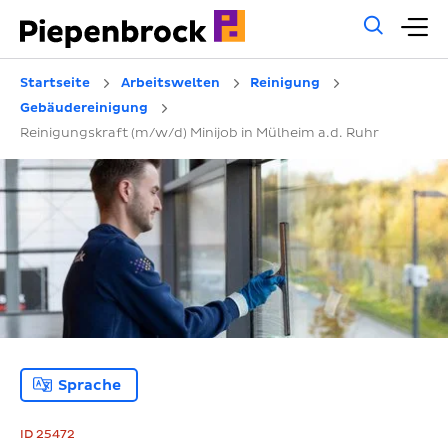
Allg
H
Such
Startseite
Arbeitswelten
Reinigung
Gebäudereinigung
Reinigungskraft (m/w/d) Minijob in Mülheim a.d. Ruhr
Sprache
ID 25472