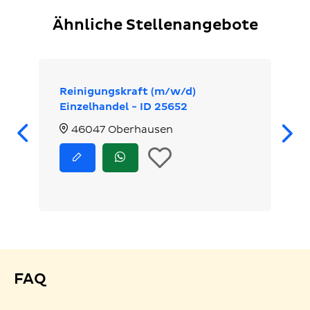
Ähnliche Stellenangebote
Reinigungskraft (m/w/d)
Einzelhandel - ID 25652
Zurück
46047 Oberhausen
In
Jetzt
Jetzt
bewerben
via
die
WhatsApp
bewerben
Merkliste
legen
FAQ