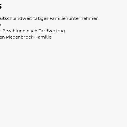
s
deutschlandweit tätiges Familienunternehmen
on
he Bezahlung nach Tarifvertrag
ßen Piepenbrock-Familie!