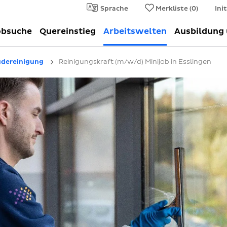
Sprache
Merkliste (
0
)
Ini
obsuche
Quereinstieg
Arbeitswelten
Ausbildung
dereinigung
Reinigungskraft (m/w/d) Minijob in Esslingen