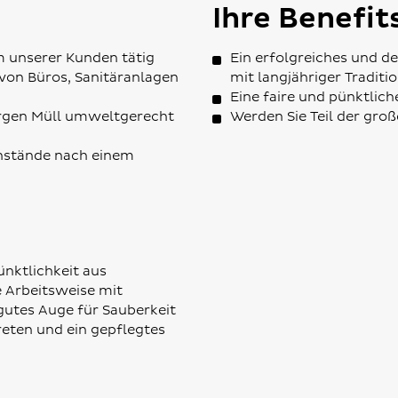
Ihre Benefit
em unserer Kunden tätig
Ein erfolgreiches und 
von Büros, Sanitäranlagen
mit langjähriger Traditi
Eine faire und pünktlic
orgen Müll umweltgerecht
Werden Sie Teil der gro
nstände nach einem
ünktlichkeit aus
e Arbeitsweise mit
gutes Auge für Sauberkeit
reten und ein gepflegtes