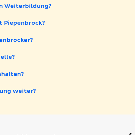
en Weiterbildung?
t Piepenbrock?
penbrocker?
elle?
halten?
ung weiter?