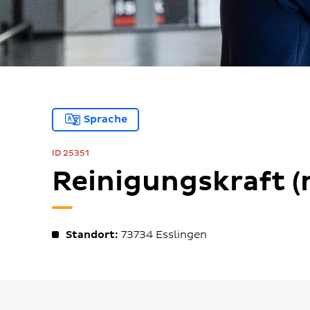
Sprache
ID 25351
Reinigungskraft (
Standort:
73734
Esslingen