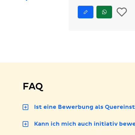
I
Jetzt
Jetzt
bewerben
via
d
WhatsApp
bewerben
M
l
FAQ
Ist eine Bewerbung als Quereins
Kann ich mich auch initiativ bew