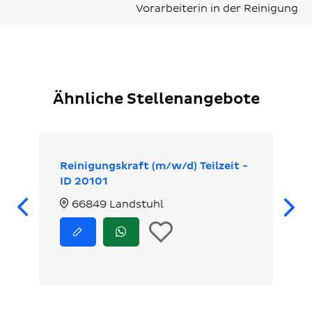
Vorarbeiterin in der Reinigung
Ähnliche Stellenangebote
Reinigungskraft (m/w/d) Teilzeit -
ID 20101
Zurück
66849 Landstuhl
In
Jetzt
Jetzt
bewerben
via
die
WhatsApp
bewerben
Merkliste
legen