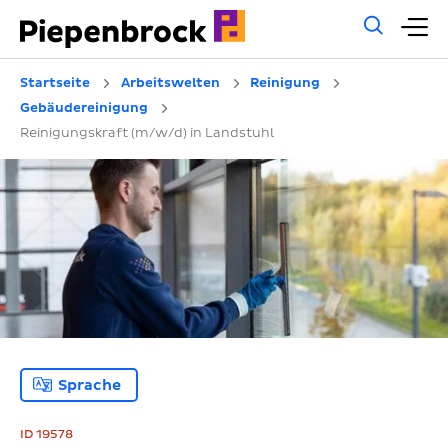
Allg
H
Such
Startseite
Arbeitswelten
Reinigung
Gebäudereinigung
Reinigungskraft (m/w/d) in Landstuhl
Sprache
ID 19578