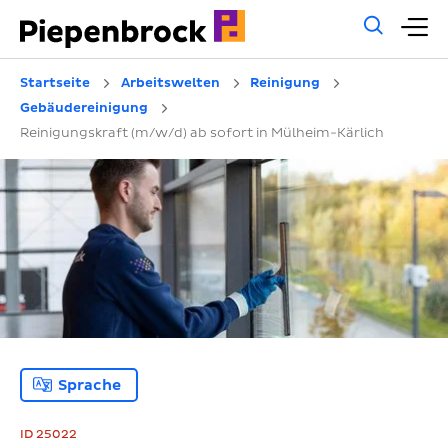
Allg
H
Such
Startseite
Arbeitswelten
Reinigung
Gebäudereinigung
Reinigungskraft (m/w/d) ab sofort in Mülheim-Kärlich
Sprache
ID 25022