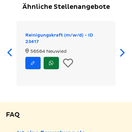
Ähnliche Stellenangebote
Reinigungskraft (m/w/d) - ID
23417
Zurück
56564 Neuwied
In
Jetzt
Jetzt
bewerben
via
die
WhatsApp
bewerben
Merkliste
legen
FAQ