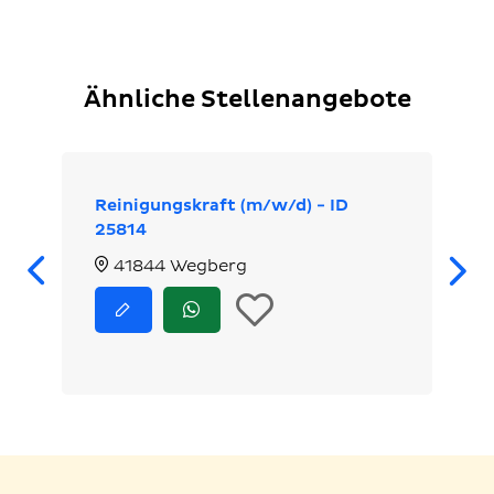
Ähnliche Stellenangebote
Reinigungskraft (m/w/d) - ID
25814
Zurück
41844 Wegberg
In
Jetzt
Jetzt
bewerben
via
die
WhatsApp
bewerben
Merkliste
legen