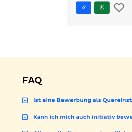
I
Jetzt
Jetzt
bewerben
via
d
WhatsApp
bewerben
M
l
FAQ
Ist eine Bewerbung als Quereins
Kann ich mich auch initiativ bew