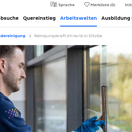
Sprache
Merkliste (
0
)
Ini
obsuche
Quereinstieg
Arbeitswelten
Ausbildung
dereinigung
Reinigungskraft (m/w/d) in Eltville