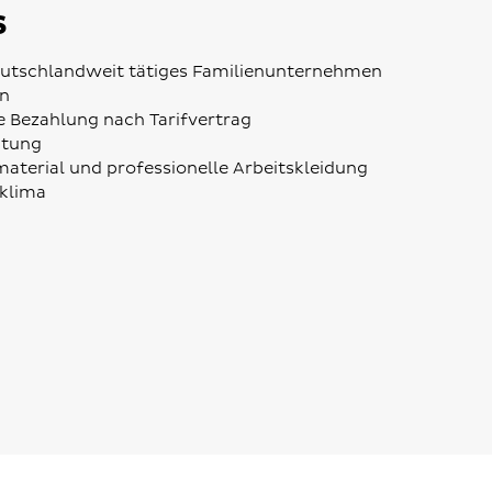
s
deutschlandweit tätiges Familienunternehmen
on
he Bezahlung nach Tarifvertrag
itung
terial und professionelle Arbeitskleidung
klima