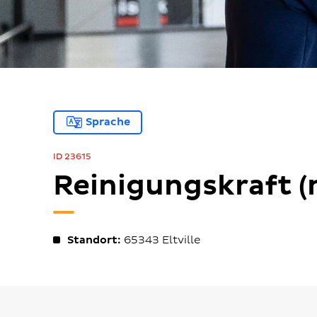
Sprache
ID 23615
Reinigungskraft (
Standort:
65343
Eltville