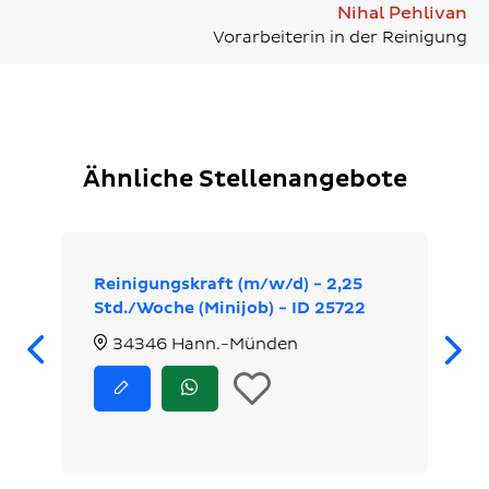
Nihal Pehlivan
Vorarbeiterin in der Reinigung
Ähnliche Stellenangebote
Reinigungskraft (m/w/d) - 2,25
Std./Woche (Minijob) - ID 25722
Zurück
34346 Hann.-Münden
In
Jetzt
Jetzt
bewerben
via
die
WhatsApp
bewerben
Merkliste
legen