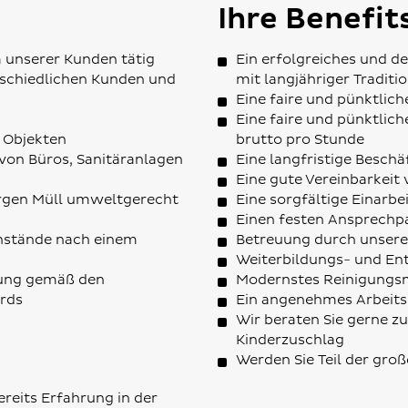
Ihre Benefit
m unserer Kunden tätig
Ein erfolgreiches und 
erschiedlichen Kunden und
mit langjähriger Traditi
Eine faire und pünktlic
Eine faire und pünktlic
n Objekten
brutto pro Stunde
von Büros, Sanitäranlagen
Eine langfristige Beschä
Eine gute Vereinbarkeit
orgen Müll umweltgerecht
Eine sorgfältige Einarbe
Einen festen Ansprechp
nstände nach einem
Betreuung durch unsere
Weiterbildungs- und En
igung gemäß den
Modernstes Reinigungsma
rds
Ein angenehmes Arbeits
Wir beraten Sie gerne 
Kinderzuschlag
Werden Sie Teil der gro
ereits Erfahrung in der