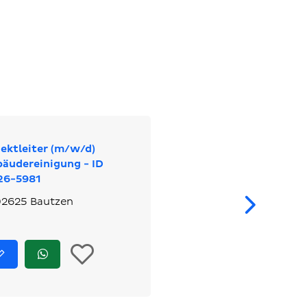
ektleiter (m/w/d)
äudereinigung - ID
26-5981
We
2625 Bautzen
In
Jetzt
Jetzt
bewerben
via
die
WhatsApp
bewerben
Merkliste