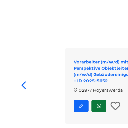
Vorarbeiter (m/w/d) mi
Perspektive Objektleite
(m/w/d) Gebäudereinig
Zurück
- ID 2025-5652
02977 Hoyerswerda
I
Jetzt
Jetzt
bewerben
via
d
WhatsApp
bewerben
M