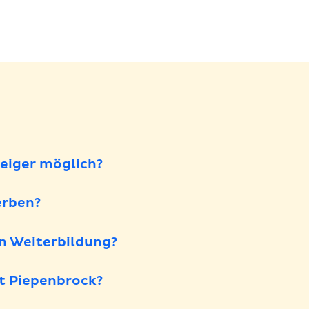
egen
legen
teiger möglich?
erben?
en Weiterbildung?
t Piepenbrock?