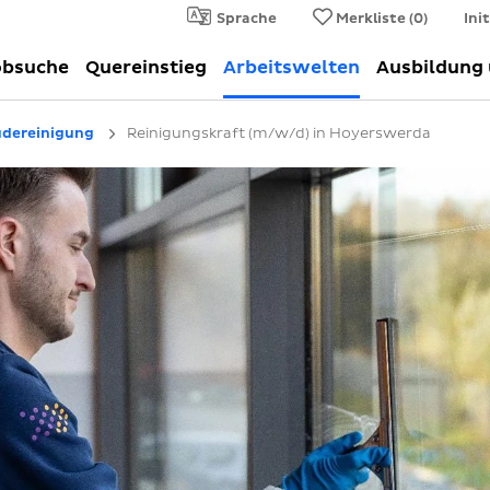
Sprache
Merkliste (
0
)
Ini
obsuche
Quereinstieg
Arbeitswelten
Ausbildung
dereinigung
Reinigungskraft (m/w/d) in Hoyerswerda