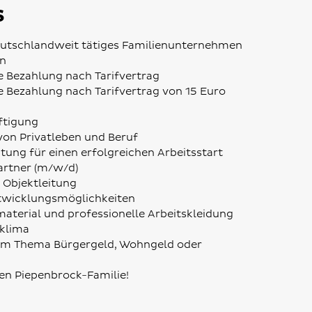
s
deutschlandweit tätiges Familienunternehmen
on
he Bezahlung nach Tarifvertrag
he Bezahlung nach Tarifvertrag von 15 Euro
ftigung
 von Privatleben und Beruf
itung für einen erfolgreichen Arbeitsstart
artner (m/w/d)
 Objektleitung
twicklungsmöglichkeiten
terial und professionelle Arbeitskleidung
klima
zum Thema Bürgergeld, Wohngeld oder
ßen Piepenbrock-Familie!