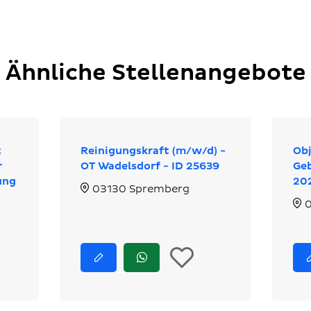
Ähnliche Stellenangebote
t
Reinigungskraft (m/w/d) -
Obj
r
OT Wadelsdorf - ID 25639
Geb
ung
20
03130 Spremberg
0
n
In
Jetzt
Jetzt
bewerben
via
ie
die
WhatsApp
bewerben
erkliste
Merkliste