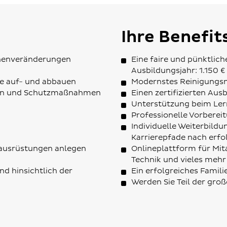
Ihre Benefit
henveränderungen
Eine faire und pünktlich
Ausbildungsjahr: 1.150 €
te auf- und abbauen
Modernstes Reinigungsma
ten und Schutzmaßnahmen
Einen zertifizierten Aus
Unterstützung beim Ler
Professionelle Vorberei
Individuelle Weiterbild
Karrierepfade nach erfo
ausrüstungen anlegen
Onlineplattform für Mita
Technik und vieles mehr
d hinsichtlich der
Ein erfolgreiches Fami
Werden Sie Teil der gro