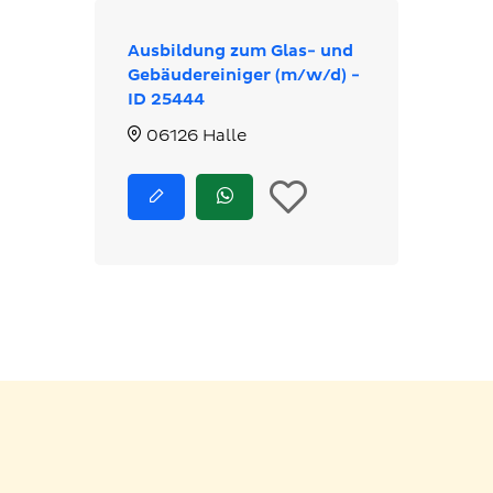
Ausbildung zum Glas- und
Gebäudereiniger (m/w/d) -
ID 25444
06126 Halle
In
Jetzt
Jetzt
bewerben
via
die
WhatsApp
bewerben
Merkliste
legen