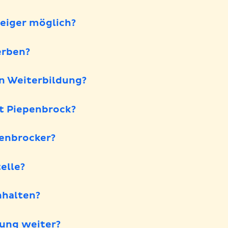
teiger möglich?
erben?
en Weiterbildung?
t Piepenbrock?
penbrocker?
elle?
halten?
ung weiter?