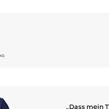
 KG
„Dass mein 