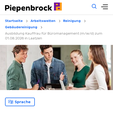
Allg
H
Such
Startseite
Arbeitswelten
Reinigung
Gebäudereinigung
Ausbildung Kauffrau für Büromanagement (m/w/d) zum
01.08.2026 in Laatzen
Sprache