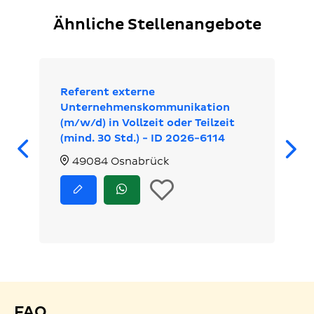
Ähnliche Stellenangebote
Referent externe
Unternehmenskommunikation
(m/w/d) in Vollzeit oder Teilzeit
Zurück
(mind. 30 Std.) - ID 2026-6114
49084 Osnabrück
In
Jetzt
Jetzt
bewerben
via
die
WhatsApp
bewerben
Merkliste
legen
FAQ