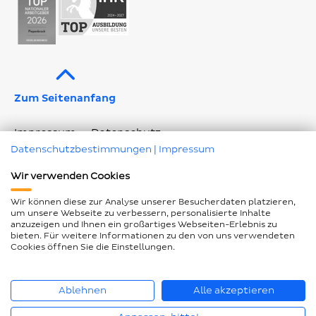
Zum Seitenanfang
Impressum
Datenschutz
Datenschutzbestimmungen
|
Impressum
Geschlechtergerechte Sprache
Wir verwenden Cookies
Barrierefreiheitserklärung
Seitenübersicht
Wir können diese zur Analyse unserer Besucherdaten platzieren,
Cookie Einstellungen ändern
um unsere Webseite zu verbessern, personalisierte Inhalte
anzuzeigen und Ihnen ein großartiges Webseiten-Erlebnis zu
bieten. Für weitere Informationen zu den von uns verwendeten
Cookies öffnen Sie die Einstellungen.
© Piepenbrock Service GmbH + Co. KG 2026
Ablehnen
Alle akzeptieren