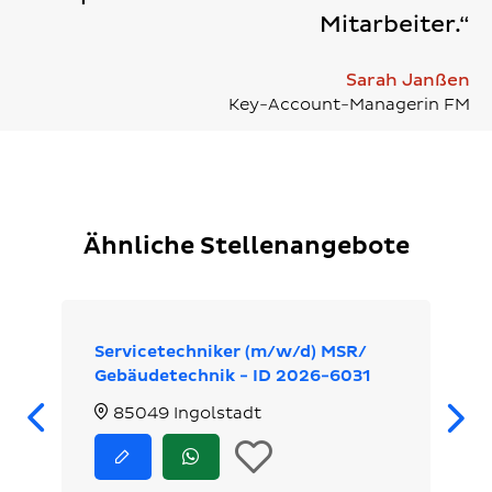
Mitarbeiter.“
Sarah Janßen
Key-Account-Managerin FM
Ähnliche Stellenangebote
Servicetechniker (m/w/d) MSR/
Gebäudetechnik - ID 2026-6031
Zurück
85049 Ingolstadt
In
Jetzt
Jetzt
bewerben
via
die
WhatsApp