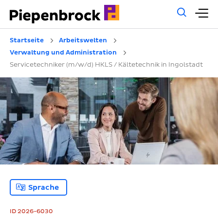
Allg
H
Such
Startseite
Arbeitswelten
Verwaltung und Administration
Servicetechniker (m/w/d) HKLS / Kältetechnik in Ingolstadt
Sprache
ID 2026-6030