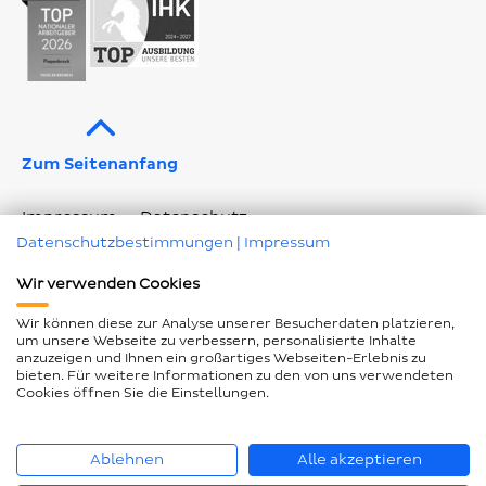
Zum Seitenanfang
Impressum
Datenschutz
Datenschutzbestimmungen
|
Impressum
Geschlechtergerechte Sprache
Wir verwenden Cookies
Barrierefreiheitserklärung
Seitenübersicht
Wir können diese zur Analyse unserer Besucherdaten platzieren,
Cookie Einstellungen ändern
um unsere Webseite zu verbessern, personalisierte Inhalte
anzuzeigen und Ihnen ein großartiges Webseiten-Erlebnis zu
bieten. Für weitere Informationen zu den von uns verwendeten
Cookies öffnen Sie die Einstellungen.
© Piepenbrock Service GmbH + Co. KG 2026
Ablehnen
Alle akzeptieren