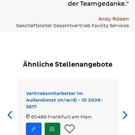
der Teamgedanke.“
Andy Röben
Geschäftsleiter Gesamtvertrieb Facility Services
Ähnliche Stellenangebote
Vertriebsmitarbeiter im
Außendienst (m/w/d) - ID 2026-
5877
Zurück
60489 Frankfurt am Main
In
Jetzt
Jetzt
bewerben
via