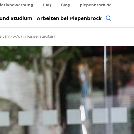
tiativbewerbung
FAQ
Blog
piepenbrock.de
Allgem
 und Studium
Arbeiten bei Piepenbrock
Suche
it (m/w/d) in Kaiserslautern