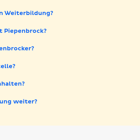
en Weiterbildung?
t Piepenbrock?
penbrocker?
elle?
halten?
ung weiter?