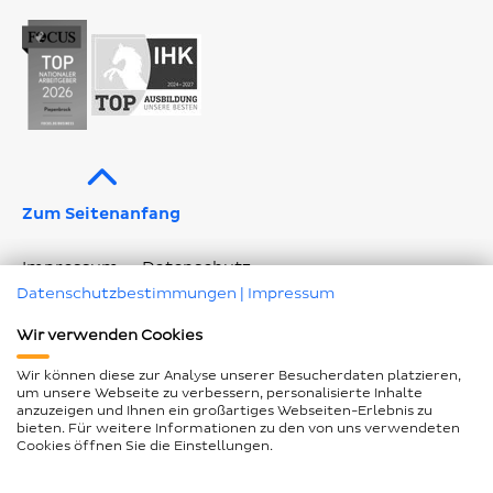
Profil
Profil
Profil
Kanal
Profil
Zum Seitenanfang
Impressum
Datenschutz
Datenschutzbestimmungen
|
Impressum
Geschlechtergerechte Sprache
Wir verwenden Cookies
Barrierefreiheitserklärung
Seitenübersicht
Wir können diese zur Analyse unserer Besucherdaten platzieren,
Cookie Einstellungen ändern
um unsere Webseite zu verbessern, personalisierte Inhalte
anzuzeigen und Ihnen ein großartiges Webseiten-Erlebnis zu
bieten. Für weitere Informationen zu den von uns verwendeten
Cookies öffnen Sie die Einstellungen.
© Piepenbrock Service GmbH + Co. KG 2026