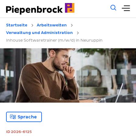
Allg
H
Such
Startseite
Arbeitswelten
Verwaltung und Administration
Inhouse Softwaretrainer (m/w/d) in Neuruppin
Sprache
ID 2026-6125