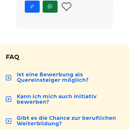
In
Jetzt
Jetzt
bewerben
via
die
WhatsApp
bewerben
Merkliste
legen
FAQ
Ist eine Bewerbung als
Quereinsteiger möglich?
Kann ich mich auch initiativ
bewerben?
Gibt es die Chance zur beruflichen
Weiterbildung?