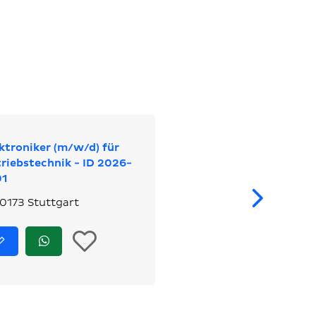
ktroniker (m/w/d) für
riebstechnik - ID 2026-
01
We
0173 Stuttgart
In
Jetzt
Jetzt
bewerben
via
die
WhatsApp
bewerben
Merkliste
legen