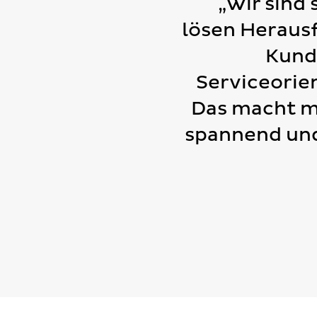
„Wir sind 
lösen Heraus
Kund
Serviceorie
Das macht me
spannend und