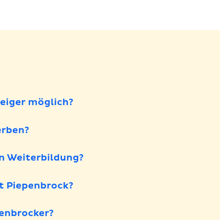
teiger möglich?
erben?
en Weiterbildung?
t Piepenbrock?
penbrocker?