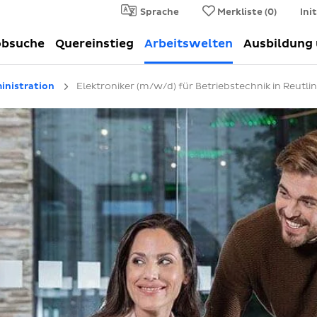
Sprache
Merkliste (
0
)
Ini
obsuche
Quereinstieg
Arbeitswelten
Ausbildung
inistration
Elektroniker (m/w/d) für Betriebstechnik in Reutli