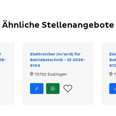
Ähnliche Stellenangebote
r
Elektroniker (m/w/d) für
Ele
26-
Betriebstechnik - ID 2026-
Bet
6104
61
73730 Esslingen
7
n
In
Jetzt
Jetzt
bewerben
via
ie
die
WhatsApp
bewerben
erkliste
Merkliste
egen
legen