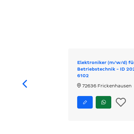
Elektroniker (m/w/d) fü
Betriebstechnik - ID 20
6102
Zurück
72636 Frickenhausen
I
Jetzt
Jetzt
bewerben
via
d
WhatsApp
bewerben
M
l